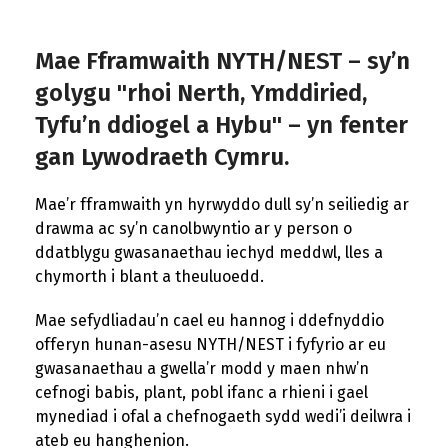
Mae Fframwaith NYTH/NEST – sy’n
golygu "rhoi Nerth, Ymddiried,
Tyfu’n ddiogel a Hybu" – yn fenter
gan Lywodraeth Cymru.
Mae’r fframwaith yn hyrwyddo dull sy’n seiliedig ar
drawma ac sy’n canolbwyntio ar y person o
ddatblygu gwasanaethau iechyd meddwl, lles a
chymorth i blant a theuluoedd.
Mae sefydliadau’n cael eu hannog i ddefnyddio
offeryn hunan-asesu NYTH/NEST i fyfyrio ar eu
gwasanaethau a gwella’r modd y maen nhw’n
cefnogi babis, plant, pobl ifanc a rhieni i gael
mynediad i ofal a chefnogaeth sydd wedi’i deilwra i
ateb eu hanghenion.