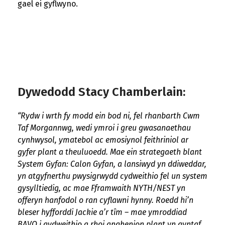
gael ei gyflwyno.
Dywedodd Stacy Chamberlain:
“Rydw i wrth fy modd ein bod ni, fel rhanbarth Cwm
Taf Morgannwg, wedi ymroi i greu gwasanaethau
cynhwysol, ymatebol ac emosiynol feithriniol ar
gyfer plant a theuluoedd. Mae ein strategaeth blant
System Gyfan: Calon Gyfan, a lansiwyd yn ddiweddar,
yn atgyfnerthu pwysigrwydd cydweithio fel un system
gysylltiedig, ac mae Fframwaith NYTH/NEST yn
offeryn hanfodol o ran cyflawni hynny. Roedd hi’n
bleser hyfforddi Jackie a’r tîm – mae ymroddiad
BAVO i gydweithio a rhoi anghenion plant yn gyntaf