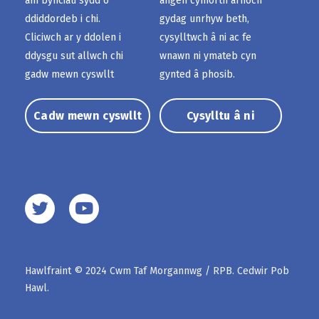
am bynciau sydd o
angen cymorth arnoch
ddiddordeb i chi.
gydag unrhyw beth,
Cliciwch ar y ddolen i
cysylltwch â ni ac fe
ddysgu sut allwch chi
wnawn ni ymateb cyn
gadw mewn cyswllt
gynted â phosib.
Cadw mewn cyswllt
Cysylltu â ni
Hawlfraint © 2024 Cwm Taf Morgannwg / RPB. Cedwir Pob
Hawl.