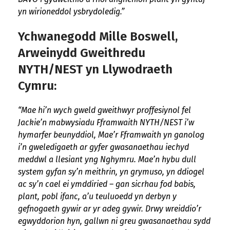
yn wirioneddol ysbrydoledig.”
Ychwanegodd Mille Boswell,
Arweinydd Gweithredu
NYTH/NEST yn Llywodraeth
Cymru:
“Mae hi’n wych gweld gweithwyr proffesiynol fel
Jackie’n mabwysiadu Fframwaith NYTH/NEST i’w
hymarfer beunyddiol, Mae’r Fframwaith yn ganolog
i’n gweledigaeth ar gyfer gwasanaethau iechyd
meddwl a llesiant yng Nghymru. Mae’n hybu dull
system gyfan sy’n meithrin, yn grymuso, yn ddiogel
ac sy’n cael ei ymddiried – gan sicrhau fod babis,
plant, pobl ifanc, a’u teuluoedd yn derbyn y
gefnogaeth gywir ar yr adeg gywir. Drwy wreiddio’r
egwyddorion hyn, gallwn ni greu gwasanaethau sydd