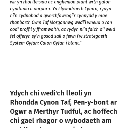
wir yn rhoi lleisiau ac anghenion plant wrth galon
cynllunio a darparu. Yn Llywodraeth Cymru, rydyn
ni’n cydnabod a gwerthfawrogi’r cynnydd y mae
rhanbarth Cwm Taf Morgannwg wedi’i wneud o ran
codi proffil y fframwaith, ac rydyn ni’n falch o’i weld
fel offeryn sy’n gosod sail o fewn i’w strategaeth
System Gyfan: Calon Gyfan i blant.”
Ydych chi wedi'ch lleoli yn
Rhondda Cynon Taf, Pen-y-bont ar
Ogwr a Merthyr Tudful, ac hoffech
chi gael rhagor o wybodaeth am