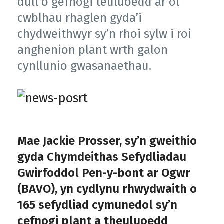
dull o gefnogi teuluoedd ar ôl
cwblhau rhaglen gyda’i
chydweithwyr sy’n rhoi sylw i roi
anghenion plant wrth galon
cynllunio gwasanaethau.
Mae Jackie Prosser, sy’n gweithio
gyda Chymdeithas Sefydliadau
Gwirfoddol Pen-y-bont ar Ogwr
(BAVO), yn cydlynu rhwydwaith o
165 sefydliad cymunedol sy’n
cefnogi plant a theuluoedd