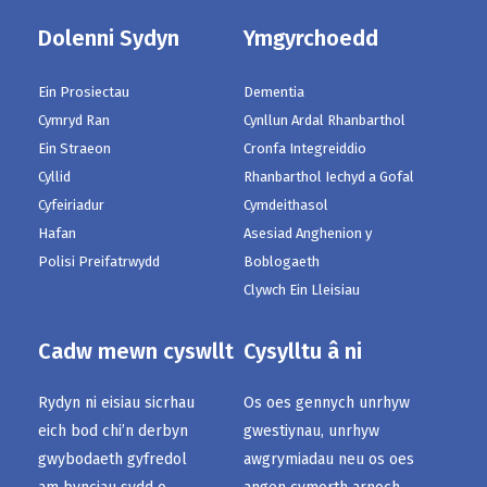
Dolenni Sydyn
Ymgyrchoedd
Ein Prosiectau
Dementia
Cymryd Ran
Cynllun Ardal Rhanbarthol
Ein Straeon
Cronfa Integreiddio
Cyllid
Rhanbarthol Iechyd a Gofal
Cyfeiriadur
Cymdeithasol
Hafan
Asesiad Anghenion y
Polisi Preifatrwydd
Boblogaeth
Clywch Ein Lleisiau
Cadw mewn cyswllt
Cysylltu â ni
Rydyn ni eisiau sicrhau
Os oes gennych unrhyw
eich bod chi’n derbyn
gwestiynau, unrhyw
gwybodaeth gyfredol
awgrymiadau neu os oes