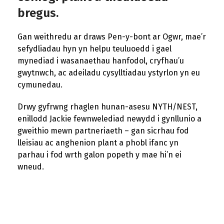
bregus.
Gan weithredu ar draws Pen-y-bont ar Ogwr, mae’r
sefydliadau hyn yn helpu teuluoedd i gael
mynediad i wasanaethau hanfodol, cryfhau’u
gwytnwch, ac adeiladu cysylltiadau ystyrlon yn eu
cymunedau.
Drwy gyfrwng rhaglen hunan-asesu NYTH/NEST,
enillodd Jackie fewnwelediad newydd i gynllunio a
gweithio mewn partneriaeth – gan sicrhau fod
lleisiau ac anghenion plant a phobl ifanc yn
parhau i fod wrth galon popeth y mae hi’n ei
wneud.