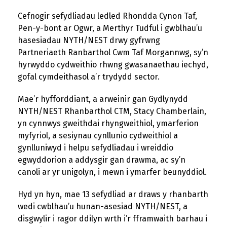
Cefnogir sefydliadau ledled Rhondda Cynon Taf,
Pen-y-bont ar Ogwr, a Merthyr Tudful i gwblhau’u
hasesiadau NYTH/NEST drwy gyfrwng
Partneriaeth Ranbarthol Cwm Taf Morgannwg, sy’n
hyrwyddo cydweithio rhwng gwasanaethau iechyd,
gofal cymdeithasol a’r trydydd sector.
Mae’r hyfforddiant, a arweinir gan Gydlynydd
NYTH/NEST Rhanbarthol CTM, Stacy Chamberlain,
yn cynnwys gweithdai rhyngweithiol, ymarferion
myfyriol, a sesiynau cynllunio cydweithiol a
gynlluniwyd i helpu sefydliadau i wreiddio
egwyddorion a addysgir gan drawma, ac sy’n
canoli ar yr unigolyn, i mewn i ymarfer beunyddiol.
Hyd yn hyn, mae 13 sefydliad ar draws y rhanbarth
wedi cwblhau’u hunan-asesiad NYTH/NEST, a
disgwylir i ragor ddilyn wrth i’r fframwaith barhau i