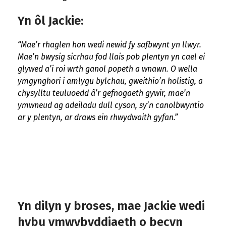
Yn ôl Jackie:
“Mae’r rhaglen hon wedi newid fy safbwynt yn llwyr.
Mae’n bwysig sicrhau fod llais pob plentyn yn cael ei
glywed a’i roi wrth ganol popeth a wnawn. O wella
ymgynghori i amlygu bylchau, gweithio’n holistig, a
chysylltu teuluoedd â’r gefnogaeth gywir, mae’n
ymwneud ag adeiladu dull cyson, sy’n canolbwyntio
ar y plentyn, ar draws ein rhwydwaith gyfan.”
Yn dilyn y broses, mae Jackie wedi
hybu ymwybyddiaeth o becyn