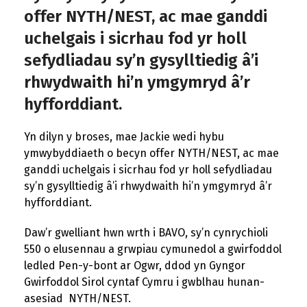
offer NYTH/NEST, ac mae ganddi
uchelgais i sicrhau fod yr holl
sefydliadau sy’n gysylltiedig â’i
rhwydwaith hi’n ymgymryd â’r
hyfforddiant.
Yn dilyn y broses, mae Jackie wedi hybu
ymwybyddiaeth o becyn offer NYTH/NEST, ac mae
ganddi uchelgais i sicrhau fod yr holl sefydliadau
sy’n gysylltiedig â’i rhwydwaith hi’n ymgymryd â’r
hyfforddiant.
Daw’r gwelliant hwn wrth i BAVO, sy’n cynrychioli
550 o elusennau a grwpiau cymunedol a gwirfoddol
ledled Pen-y-bont ar Ogwr, ddod yn Gyngor
Gwirfoddol Sirol cyntaf Cymru i gwblhau hunan-
asesiad NYTH/NEST.