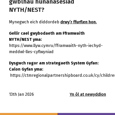
gwblhau hunanasesiad
NYTH/NEST?
Mynegwch eich diddordeb
drwy’r ffurflen hon.
Gellir cael gwybodaeth am Fframwaith
NYTH/NEST yma:
https://www.llyw.cymru/fframwaith-nyth-iechyd-
meddwl-lles-cyflwyniad
Dysgwch ragor am strategaeth System Gyfan:
Calon Gyfan yma:
https://ctmregionalpartnershipboard.co.uk/cy/childre
13th Jan 2026
Yn ôl at newyddion