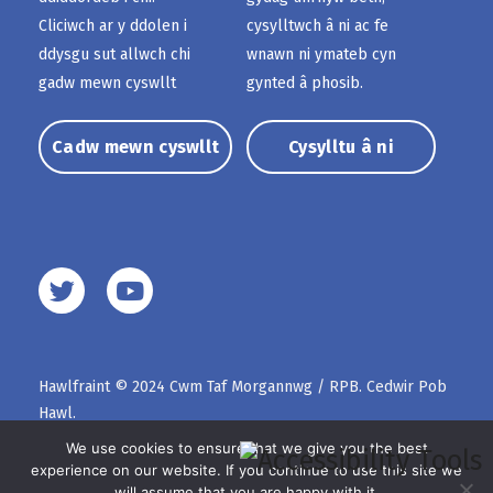
Cliciwch ar y ddolen i
cysylltwch â ni ac fe
ddysgu sut allwch chi
wnawn ni ymateb cyn
gadw mewn cyswllt
gynted â phosib.
Cadw mewn cyswllt
Cysylltu â ni
Hawlfraint © 2024 Cwm Taf Morgannwg / RPB. Cedwir Pob
Hawl.
We use cookies to ensure that we give you the best
experience on our website. If you continue to use this site we
will assume that you are happy with it.