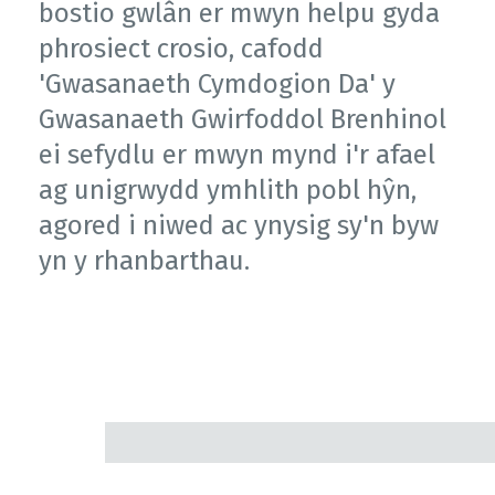
bostio gwlân er mwyn helpu gyda
phrosiect crosio, cafodd
'Gwasanaeth Cymdogion Da' y
Gwasanaeth Gwirfoddol Brenhinol
ei sefydlu er mwyn mynd i'r afael
ag unigrwydd ymhlith pobl hŷn,
agored i niwed ac ynysig sy'n byw
yn y rhanbarthau.