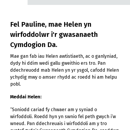
Fel Pauline, mae Helen yn
wirfoddolwr i'r gwasanaeth
Cymdogion Da.
Mae gan fab iau Helen awtistiaeth, ac o ganlyniad,
dydy hi ddim wedi gallu gweithio ers tro. Pan
ddechreuodd mab Helen yn yr ysgol, cafodd Helen
ychydig mwy o amser rhydd ac roedd hi am helpu
pobl.
Meddai Helen:
“Soniodd cariad fy chwaer am y syniad o
wirfoddoli. Roedd hyn yn swnio fel peth gwych i’w
wneud. Pan ddechreuais i wirfoddoli am y tro