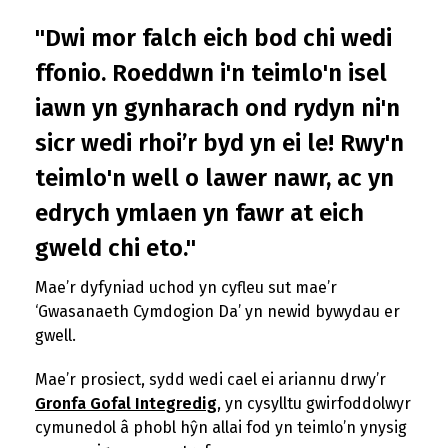
"Dwi mor falch eich bod chi wedi
ffonio. Roeddwn i'n teimlo'n isel
iawn yn gynharach ond rydyn ni'n
sicr wedi rhoi’r byd yn ei le! Rwy'n
teimlo'n well o lawer nawr, ac yn
edrych ymlaen yn fawr at eich
gweld chi eto."
Mae’r dyfyniad uchod yn cyfleu sut mae’r
‘Gwasanaeth Cymdogion Da’ yn newid bywydau er
gwell.
Mae’r prosiect, sydd wedi cael ei ariannu drwy’r
Gronfa Gofal Integredig
, yn cysylltu gwirfoddolwyr
cymunedol â phobl hŷn allai fod yn teimlo’n ynysig