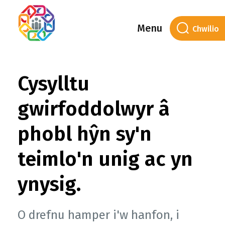
Menu
Cysylltu
gwirfoddolwyr â
phobl hŷn sy'n
teimlo'n unig ac yn
ynysig.
O drefnu hamper i'w hanfon, i