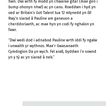
hwn. Dwi wrth fy modd yn chwarae gitâr (mae gen i
bump ohonyn nhw!) ac yn canu. Roeddwn i hyd yn
oed ar Britain’s Got Talent tua 12 mlynedd yn ôl!
Rwy’n siarad â Pauline am ganeuon a
cherddoriaeth, ac mae hyn yn codi fy nghalon yn
fawr.
“Dwi wedi dod i adnabod Pauline wrth iddi fy ngalw
i unwaith yr wythnos. Mae’r Gwasanaeth
Cymdogion Da yn wych. Fel arall, byddwn i’n sownd
yn y tŷ ac yn siarad â neb.”