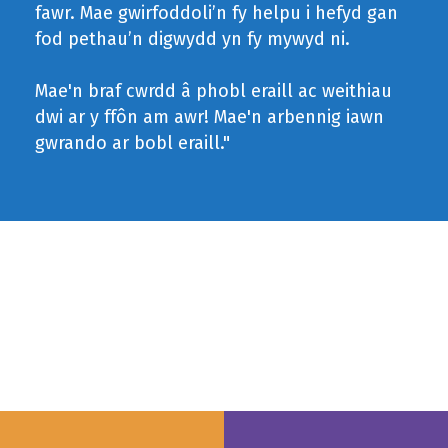
fawr. Mae gwirfoddoli’n fy helpu i hefyd gan
fod pethau’n digwydd yn fy mywyd ni.
Mae'n braf cwrdd â phobl eraill ac weithiau
dwi ar y ffôn am awr! Mae'n arbennig iawn
gwrando ar bobl eraill."