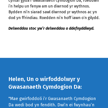
cyntaf gyda’r Gwasanaeth Cymdogion Da, roeddwn
i’n helpu un fenyw am un diwrnod yr wythnos.
Bydden ni’n siarad sawl diwrnod yr wythnos ac yn
dod yn ffrindiau. Roedden ni’n hoff iawn o’n gilydd.
Delweddau stoc yw’r delweddau a ddefnyddiwyd.
Helen, Un o wirfoddolwyr y
Gwasanaeth Cymdogion Da:
"Mae gwirfoddoli i’r Gwasanaeth Cymdogion
Da wedi bod yn fendith. Dwi’n ei fwynhau’n