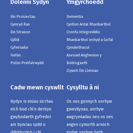
Dolenni Sydyn
Ymgyrchoedd
Ein Prosiectau
Dementia
Cymryd Ran
Cynllun Ardal Rhanbarthol
Ein Straeon
Cronfa Integreiddio
Cyllid
Rhanbarthol Iechyd a Gofal
Cyfeiriadur
Cymdeithasol
Hafan
Asesiad Anghenion y
Polisi Preifatrwydd
Boblogaeth
Clywch Ein Lleisiau
Cadw mewn cyswllt
Cysylltu â ni
Rydyn ni eisiau sicrhau
Os oes gennych unrhyw
eich bod chi’n derbyn
gwestiynau, unrhyw
gwybodaeth gyfredol
awgrymiadau neu os oes
am bynciau sydd o
angen cymorth arnoch
ddiddordeb i chi.
gydag unrhyw beth,