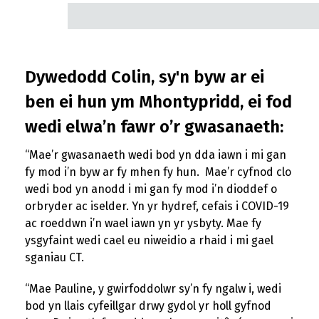
Dywedodd Colin, sy'n byw ar ei
ben ei hun ym Mhontypridd, ei fod
wedi elwa’n fawr o’r gwasanaeth:
“Mae’r gwasanaeth wedi bod yn dda iawn i mi gan
fy mod i’n byw ar fy mhen fy hun. Mae’r cyfnod clo
wedi bod yn anodd i mi gan fy mod i’n dioddef o
orbryder ac iselder. Yn yr hydref, cefais i COVID-19
ac roeddwn i’n wael iawn yn yr ysbyty. Mae fy
ysgyfaint wedi cael eu niweidio a rhaid i mi gael
sganiau CT.
“Mae Pauline, y gwirfoddolwr sy’n fy ngalw i, wedi
bod yn llais cyfeillgar drwy gydol yr holl gyfnod