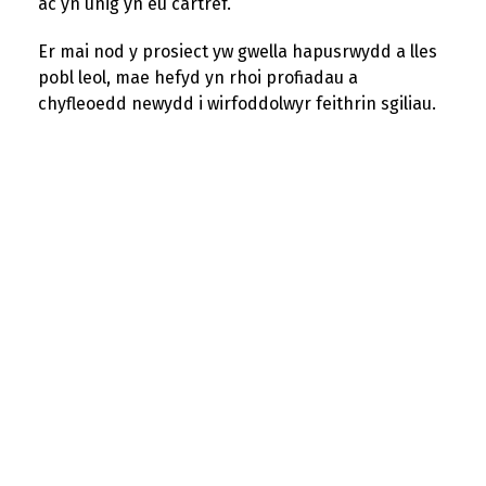
ac yn unig yn eu cartref.
Er mai nod y prosiect yw gwella hapusrwydd a lles
pobl leol, mae hefyd yn rhoi profiadau a
chyfleoedd newydd i wirfoddolwyr feithrin sgiliau.