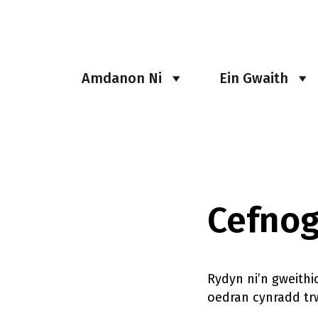
Amdanon Ni
Ein Gwaith
Cefnog
Rydyn ni’n gweithi
oedran cynradd trw