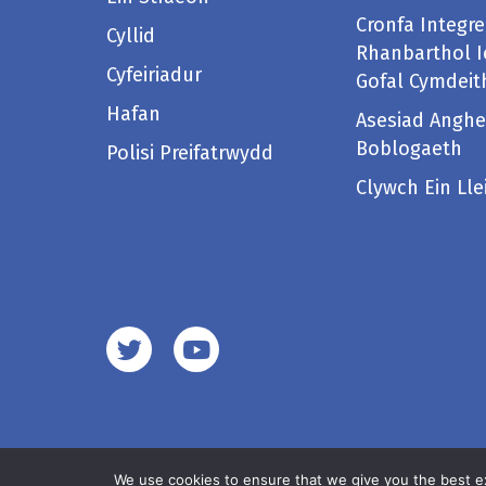
Cronfa Integre
Cyllid
Rhanbarthol I
Cyfeiriadur
Gofal Cymdeit
Hafan
Asesiad Anghe
Boblogaeth
Polisi Preifatrwydd
Clywch Ein Lle
We use cookies to ensure that we give you the best exp