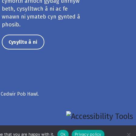
cymorth arnoch gydag unrhyw
beth, cysylltwch â ni ac fe
wnawn ni ymateb cyn gynted â
phosib.
Cysylltu â ni
 Cedwir Pob Hawl.
e that you are happy with it.
Ok
Privacy policy