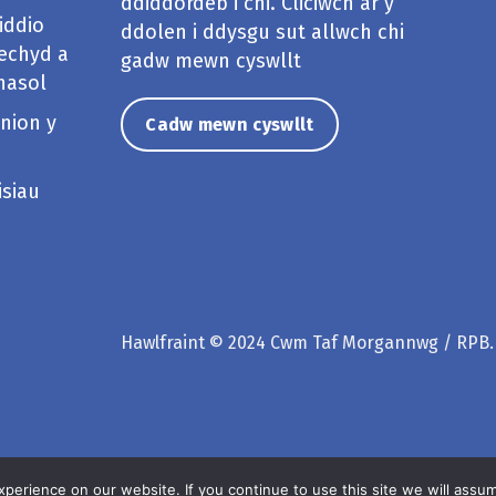
ddiddordeb i chi. Cliciwch ar y
iddio
ddolen i ddysgu sut allwch chi
echyd a
gadw mewn cyswllt
hasol
nion y
Cadw mewn cyswllt
isiau
Hawlfraint © 2024 Cwm Taf Morgannwg / RPB.
erience on our website. If you continue to use this site we will assum