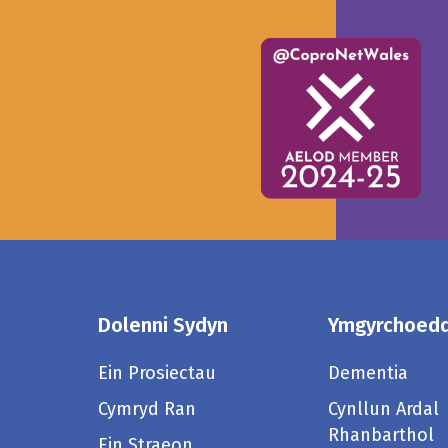
Dolenni Sydyn
Ymgyrchoed
Ein Prosiectau
Dementia
Cymryd Ran
Cynllun Ardal
Rhanbarthol
Ein Straeon