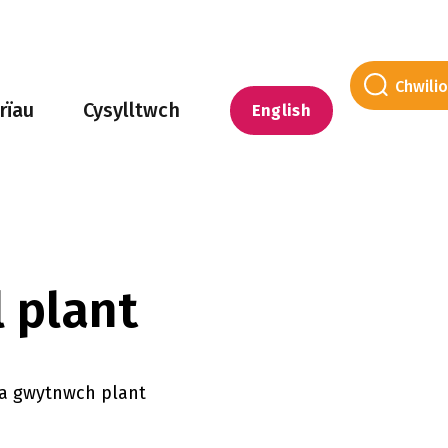
rïau
Cysylltwch
English
 plant
t a gwytnwch plant