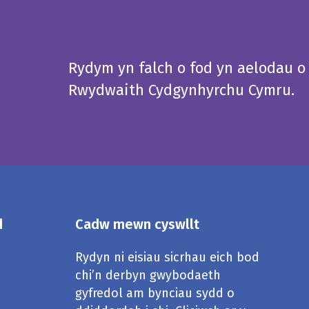
Rydym yn falch o fod yn aelodau o
Rwydwaith Cydgynhyrchu Cymru.
d
Cadw mewn cyswllt
Rydyn ni eisiau sicrhau eich bod
chi’n derbyn gwybodaeth
gyfredol am bynciau sydd o