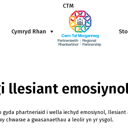
CTM
Cymryd Rhan
Sto
i llesiant emosiynol
o gyda phartneriaid i wella iechyd emosiynol, llesian
y chwarae a gwasanaethau a leolir yn yr ysgol.